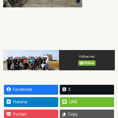
Follow me!
Facebook
X
Hatena
LINE
Pocket
Copy